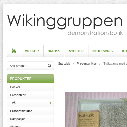
VILLKOR
OM OSS
NYHETER
NYHETSBREV
KO
Startsida
Presentartiklar
Tvättvante med t
PRODUKTER
Böcker
Presentkort
Tvål
Presentartiklar
Kampanjer
Sitemap