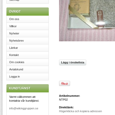
ÖVRIGT
Om oss
Villkor
Nyheter
Nyhetsbrev
Länkar
Kontakt
Om cookies
Lägg i önskelista
Avtalskund
Logga in
KUNDTJÄNST
Artikelnummer:
Varmt välkommen att
NTP02
kontakta vår kundtjänst.
Direktlänk:
info@wikinggruppen.se
Högerklicka och kopiera adressen