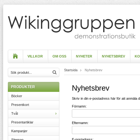
VILLKOR
OM OSS
NYHETER
NYHETSBREV
KO
Startsida
Nyhetsbrev
Nyhetsbrev
PRODUKTER
Böcker
Skriv in din e-postadress här för att anmäla di
Presentkort
Förnamn:
Tvål
Presentartiklar
Efternamn:
Kampanjer
E-postadress:
Sitemap