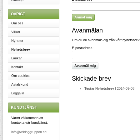
ÖVRIGT
Om oss
Avanmälan
Villkor
Om du vill avanmäla dig från vårt nyhetsbrev
Nyheter
E-postadress:
Nyhetsbrev
Länkar
Kontakt
Om cookies
Skickade brev
Avtalskund
Testar Nyhetsbrev
| 2014-09-08
Logga in
KUNDTJÄNST
Varmt välkommen att
kontakta vår kundtjänst.
info@wikinggruppen.se